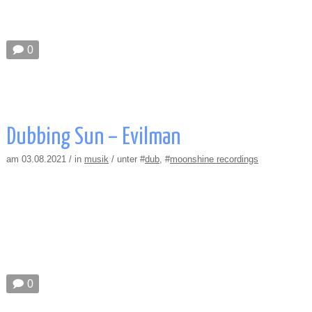
🗩 0
Dubbing Sun – Evilman
am 03.08.2021 / in
musik
/ unter #
dub
, #
moonshine recordings
🗩 0