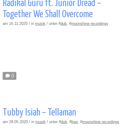
Radikal Guru ft. Junior Dread –
Together We Shall Overcome
am 16.11.2020 / in
musik
/ unter #
dub
, #
moonshine recordings
🗩 0
Tubby Isiah – Tellaman
am 28.05.2020 / in
musik
/ unter #
dub
, #
free
, #
moonshine recordings