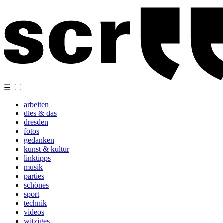
☰
arbeiten
dies & das
dresden
fotos
gedanken
kunst & kultur
linktipps
musik
parties
schönes
sport
technik
videos
witziges