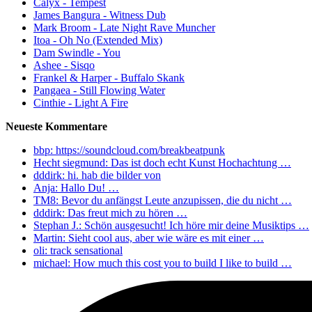
Calyx - Tempest
James Bangura - Witness Dub
Mark Broom - Late Night Rave Muncher
Itoa - Oh No (Extended Mix)
Dam Swindle - You
Ashee - Sisqo
Frankel & Harper - Buffalo Skank
Pangaea - Still Flowing Water
Cinthie - Light A Fire
Neueste Kommentare
bbp: https://soundcloud.com/breakbeatpunk
Hecht siegmund: Das ist doch echt Kunst Hochachtung …
dddirk: hi. hab die bilder von
Anja: Hallo Du! …
TM8: Bevor du anfängst Leute anzupissen, die du nicht …
dddirk: Das freut mich zu hören …
Stephan J.: Schön ausgesucht! Ich höre mir deine Musiktips …
Martin: Sieht cool aus, aber wie wäre es mit einer …
oli: track sensational
michael: How much this cost you to build I like to build …