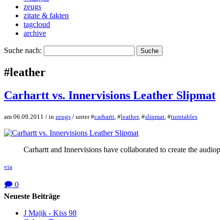
zeugs
zitate & fakten
tagcloud
archive
Suche nach:
#leather
Carhartt vs. Innervisions Leather Slipmat
am 06.09.2011 / in
zeugs
/ unter #
carhartt
, #
leather
, #
slipmat
, #
turntables
Carhartt and Innervisions have collaborated to create the audiop
via
🗩 0
Neueste Beiträge
J Majik - Kiss 98