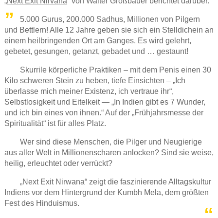
„
Next Exit Nirvana
“ von Walter Größbauer berichtet darüber.
5.000 Gurus, 200.000 Sadhus, Millionen von Pilgern
und Bettlern! Alle 12 Jahre geben sie sich ein Stelldichein an
einem heilbringenden Ort am Ganges. Es wird gelehrt,
gebetet, gesungen, getanzt, gebadet und … gestaunt!
Skurrile körperliche Praktiken – mit dem Penis einen 30
Kilo schweren Stein zu heben, tiefe Einsichten – „Ich
überlasse mich meiner Existenz, ich vertraue ihr“,
Selbstlosigkeit und Eitelkeit — „In Indien gibt es 7 Wunder,
und ich bin eines von ihnen.“ Auf der „Frühjahrsmesse der
Spiritualität“ ist für alles Platz.
Wer sind diese Menschen, die Pilger und Neugierige
aus aller Welt in Millionenscharen anlocken? Sind sie weise,
heilig, erleuchtet oder verrückt?
„Next Exit Nirwana“ zeigt die faszinierende Alltagskultur
Indiens vor dem Hintergrund der Kumbh Mela, dem größten
Fest des Hinduismus.