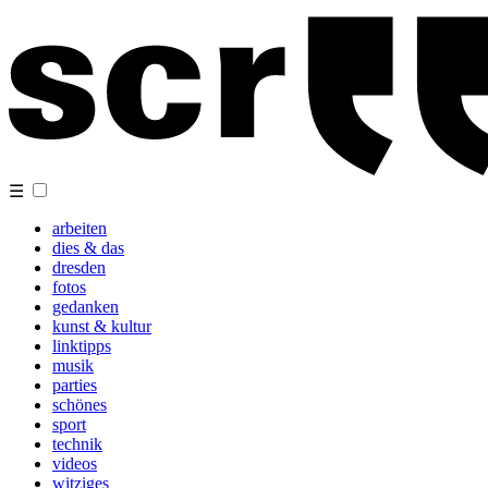
☰
arbeiten
dies & das
dresden
fotos
gedanken
kunst & kultur
linktipps
musik
parties
schönes
sport
technik
videos
witziges