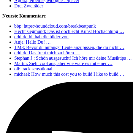
Agoria, Noemie, Mooglie - Spacer
Drei Zweiräder
Neueste Kommentare
bbp: https://soundcloud.com/breakbeatpunk
Hecht siegmund: Das ist doch echt Kunst Hochachtung …
dddirk: hi. hab die bilder von
Anja: Hallo Du! …
TM8: Bevor du anfängst Leute anzupissen, die du nicht …
dddirk: Das freut mich zu hören …
Stephan J.: Schön ausgesucht! Ich höre mir deine Musiktips …
Martin: Sieht cool aus, aber wie wäre es mit einer …
oli: track sensational
michael: How much this cost you to build I like to build …