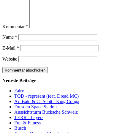
Kommentar
*
Name
*
E-Mail
*
Website
Neueste Beiträge
Fairy
TQD - represent (feat. Dread MC)
Ari Bald & CJ Scott - King Conga
Dresden Space Station
Aussichtsturm Bucksche Schweiz
TERR - Layers
Fun & Fitness
Busch