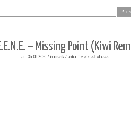
E.E.N.E. – Missing Point (Kiwi Rem
am 05.08.2020 / in
musik
/ unter #
exploited
, #
house