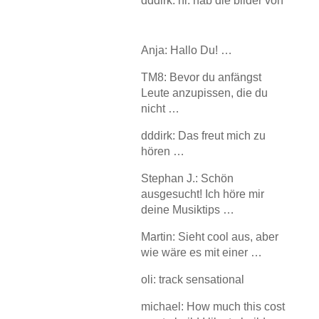
dddirk: hi. hab die bilder von
Anja: Hallo Du! …
TM8: Bevor du anfängst
Leute anzupissen, die du
nicht …
dddirk: Das freut mich zu
hören …
Stephan J.: Schön
ausgesucht! Ich höre mir
deine Musiktips …
Martin: Sieht cool aus, aber
wie wäre es mit einer …
oli: track sensational
michael: How much this cost