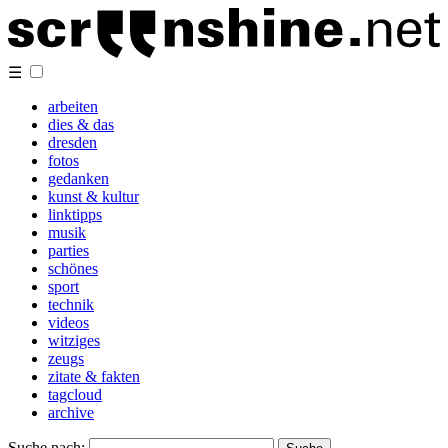
☰
arbeiten
dies & das
dresden
fotos
gedanken
kunst & kultur
linktipps
musik
parties
schönes
sport
technik
videos
witziges
zeugs
zitate & fakten
tagcloud
archive
Suche nach: