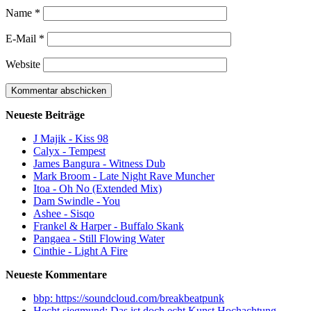
Name
*
E-Mail
*
Website
Neueste Beiträge
J Majik - Kiss 98
Calyx - Tempest
James Bangura - Witness Dub
Mark Broom - Late Night Rave Muncher
Itoa - Oh No (Extended Mix)
Dam Swindle - You
Ashee - Sisqo
Frankel & Harper - Buffalo Skank
Pangaea - Still Flowing Water
Cinthie - Light A Fire
Neueste Kommentare
bbp: https://soundcloud.com/breakbeatpunk
Hecht siegmund: Das ist doch echt Kunst Hochachtung …