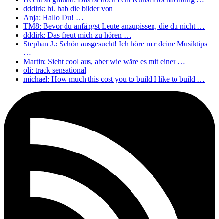
dddirk: hi. hab die bilder von
Anja: Hallo Du! …
TM8: Bevor du anfängst Leute anzupissen, die du nicht …
dddirk: Das freut mich zu hören …
Stephan J.: Schön ausgesucht! Ich höre mir deine Musiktips
…
Martin: Sieht cool aus, aber wie wäre es mit einer …
oli: track sensational
michael: How much this cost you to build I like to build …