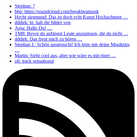
Stephan: ?
bbp: https://soundcloud.com/breakbeatpunk
Hecht siegmund: Das ist doch echt Kunst Hochachtung …
dddirk: hi. hab die bilder von
Anja: Hallo Du! …
TM8: Bevor du anfängst Leute anzupissen, die du nicht …
dddirk: Das freut mich zu hören …
Stephan J.: Schön ausgesucht! Ich höre mir deine Musiktips
…
Martin: Sieht cool aus, aber wie wäre es mit einer …
oli: track sensational