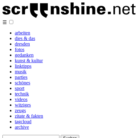
☰
arbeiten
dies & das
dresden
fotos
gedanken
kunst & kultur
linktipps
musik
parties
schönes
sport
technik
videos
witziges
zeugs
zitate & fakten
tagcloud
archive
Suchen