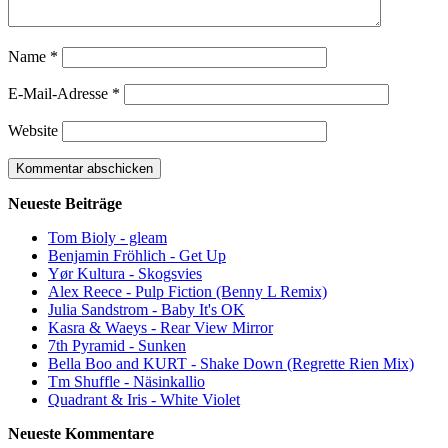
Name
*
E-Mail-Adresse
*
Website
Neueste Beiträge
Tom Bioly - gleam
Benjamin Fröhlich - Get Up
Yør Kultura - Skogsvies
Alex Reece - Pulp Fiction (Benny L Remix)
Julia Sandstrom - Baby It's OK
Kasra & Waeys - Rear View Mirror
7th Pyramid - Sunken
Bella Boo and KURT - Shake Down (Regrette Rien Mix)
Tm Shuffle - Näsinkallio
Quadrant & Iris - White Violet
Neueste Kommentare