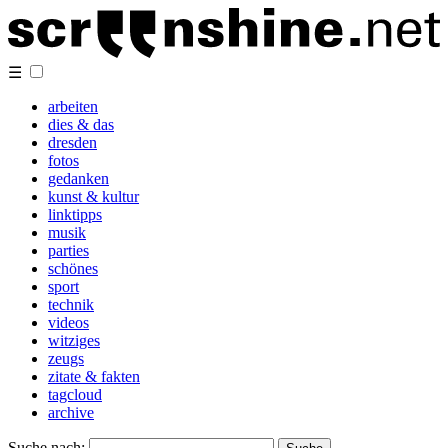
☰
arbeiten
dies & das
dresden
fotos
gedanken
kunst & kultur
linktipps
musik
parties
schönes
sport
technik
videos
witziges
zeugs
zitate & fakten
tagcloud
archive
Suche nach: