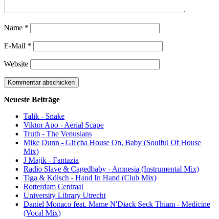
Name
*
E-Mail
*
Website
Neueste Beiträge
Talik - Snake
Viktor Apo - Aerial Scape
Truth - The Venusians
Mike Dunn - Git'cha House On, Baby (Soulful Of House
Mix)
J Majik - Fantazia
Radio Slave & Cagedbaby - Amnesia (Instrumental Mix)
Tiga & Kölsch - Hand In Hand (Club Mix)
Rotterdam Centraal
University Library Utrecht
Daniel Monaco feat. Mame N'Diack Seck Thiam - Medicine
(Vocal Mix)