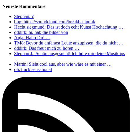
Neueste Kommentare
Stephan: ?
bbp: https://soundcloud.com/breakbeatpunk
Hecht siegmund: Das ist doch echt Kunst Hochachtung …
dddirk: hi. hab die bilder von
Anja: Hallo Du! …
TM8: Bevor du anfängst Leute anzupissen, die du nicht …
dddirk: Das freut mich zu hören …
Stephan J.: Schön ausgesucht! Ich höre mir deine Musiktips
…
Martin: Sieht cool aus, aber wie wäre es mit einer …
oli: track sensational